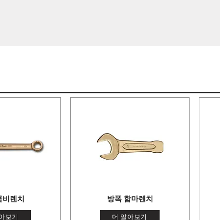
콤비렌치
방폭 함마렌치
알아보기
더 알아보기