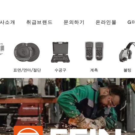
사소개
취급브랜드
문의하기
온라인몰
G
표면/연마/절단
수공구
계측
볼팅