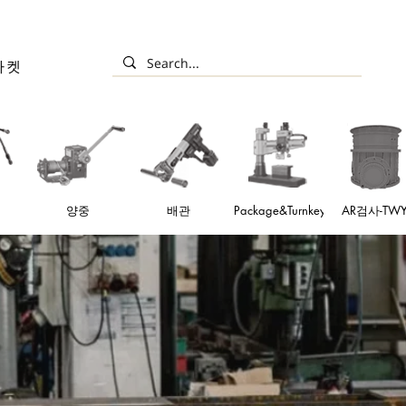
마켓
양중
배관
Package&Turnkey
AR검사-TW