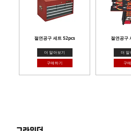
절연공구 세트 52pcs
절연공구 세
더 알아보기
더 
구매하기
구
그라인더