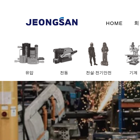
회
HOME
유압
전동
전설·전기안전
기계